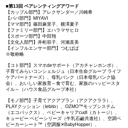
■第13回 ペアレンティングアワード
【カップル部門】アレクサンダー／川崎希
【パパ部門】MIYAVI
【ママ部門】篠田麻里子、横澤夏子
【ファミリー部門】エハラマサヒロ
【スポーツ部門】中田翔
【文化人部門】井桁容子、河瀨直美
【インフルエンサー部門】つむぱぱ
※敬称略
【コト部門】スマホdeサポート（アカチャンホンポ）、
子育てみらいコンシェルジュ（日本生命グループ ライフ
ケアパートナーズ）、母乳バンク（日本母乳バンク協
会）、おいしい家族育～食で育む、家族のハッピースタ
イル～（ハウス食品グループ本社）
【モノ部門】子育てアクアプラン（アクアクララ）、
PLAYクッション（Iebito）、OZMO™モップシステム
（エコバックス）、ベビーキャリアcudl（カトージ）、
キューピー ベビーシリーズ（牛乳石鹼共進社）、空調ベ
ビーカーシート™（空調服✕BabyHopper）、