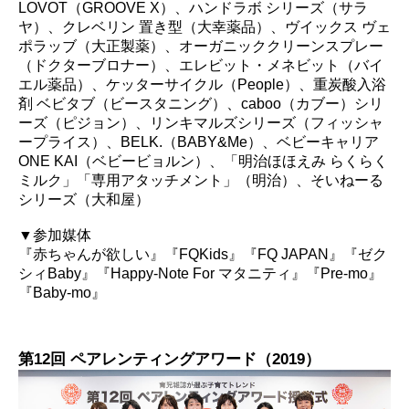
LOVOT（GROOVE X）、ハンドラボ シリーズ（サラ
ヤ）、クレベリン 置き型（大幸薬品）、ヴイックス ヴェ
ポラッブ（大正製薬）、オーガニッククリーンスプレー
（ドクターブロナー）、エレビット・メネビット（バイ
エル薬品）、ケッターサイクル（People）、重炭酸入浴
剤 ベビタブ（ビースタニング）、caboo（カブー）シリ
ーズ（ピジョン）、リンキマルズシリーズ（フィッシャ
ープライス）、BELK.（BABY&Me）、ベビーキャリア
ONE KAI（ベビービョルン）、「明治ほほえみ らくらく
ミルク」「専用アタッチメント」（明治）、そいねーる
シリーズ（大和屋）
▼参加媒体
『赤ちゃんが欲しい』『FQKids』『FQ JAPAN』『ゼク
シィBaby』『Happy-Note For マタニティ』『Pre-mo』
『Baby-mo』
第12回 ペアレンティングアワード（2019）