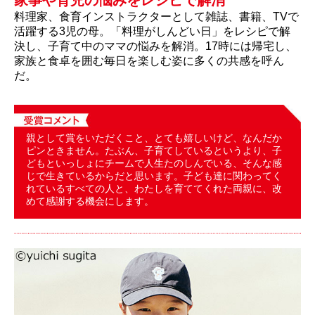
料理家、食育インストラクターとして雑誌、書籍、TVで
活躍する3児の母。「料理がしんどい日」をレシピで解
決し、子育て中のママの悩みを解消。17時には帰宅し、
家族と食卓を囲む毎日を楽しむ姿に多くの共感を呼ん
だ。
親として賞をいただくこと、とても嬉しいけど、なんだか
ピンときません。たぶん、子育てしているというより、子
どもといっしょにチームで人生たのしんでいる、そんな感
じで生きているからだと思います。子ども達に関わってく
れているすべての人と、わたしを育ててくれた両親に、改
めて感謝する機会にします。