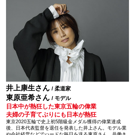
井上康生さん
/ 柔道家
東原亜希さん
/ モデル
日本中が熱狂した東京五輪の偉業
夫婦の子育てぶりにも日本が熱狂
東京2020五輪で史上初5階級金メダル獲得の偉業達成
後、日本代表監督を退任を発表した井上さん。モデル業
や会社経営などでハードな毎日を送る東原さん。共働き