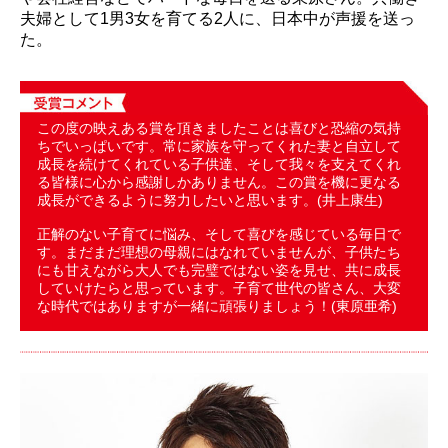
夫婦として1男3女を育てる2人に、日本中が声援を送っ
た。
この度の映えある賞を頂きましたことは喜びと恐縮の気持
ちでいっぱいです。常に家族を守ってくれた妻と自立して
成長を続けてくれている子供達、そして我々を支えてくれ
る皆様に心から感謝しかありません。この賞を機に更なる
成長ができるように努力したいと思います。(井上康生)
正解のない子育てに悩み、そして喜びを感じている毎日で
す。まだまだ理想の母親にはなれていませんが、子供たち
にも甘えながら大人でも完璧ではない姿を見せ、共に成長
していけたらと思っています。子育て世代の皆さん、大変
な時代ではありますが一緒に頑張りましょう！(東原亜希)