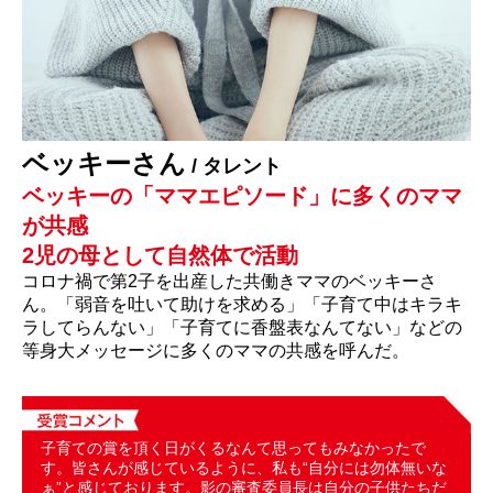
ベッキーさん
/ タレント
ベッキーの「ママエピソード」に多くのママ
が共感
2児の母として自然体で活動
コロナ禍で第2子を出産した共働きママのベッキーさ
ん。「弱音を吐いて助けを求める」「子育て中はキラキ
ラしてらんない」「子育てに香盤表なんてない」などの
等身大メッセージに多くのママの共感を呼んだ。
子育ての賞を頂く日がくるなんて思ってもみなかったで
す。皆さんが感じているように、私も“自分には勿体無いな
ぁ”と感じております。影の審査委員長は自分の子供たちだ