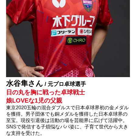
水谷隼さん
/ 元プロ卓球選手
日の丸を胸に戦った卓球戦士
娘LOVEな1児の父親
東京2020五輪の混合ダブルスで日本卓球界初の金メダル
を獲得。男子団体でも銅メダルを獲得した日本卓球界の
至宝。現役引退後は活動の場を芸能界に広げて活躍中。
SNSで発信する子煩悩なパパ姿に、子育て世代から大き
な支持を受けた。