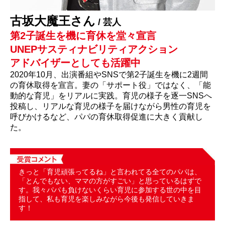
古坂大魔王さん
/ 芸人
第2子誕生を機に育休を堂々宣言
UNEPサスティナビリティアクション
アドバイザーとしても活躍中
2020年10月、出演番組やSNSで第2子誕生を機に2週間
の育休取得を宣言。妻の「サポート役」ではなく、「能
動的な育児」をリアルに実践。育児の様子を逐一SNSへ
投稿し、リアルな育児の様子を届けながら男性の育児を
呼びかけるなど、パパの育休取得促進に大きく貢献し
た。
きっと「育児頑張ってるね」と言われてる全てのパパは、
「とんでもない、ママの方がすごい」と思っているはずで
す。我々パパも負けないくらい育児に参加する世の中を目
指して、私も育児を楽しみながら今後も発信していきま
す！