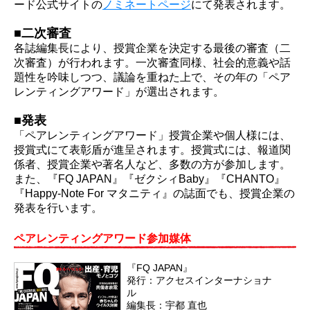
ード公式サイトの
ノミネートページ
にて発表されます。
■二次審査
各誌編集長により、授賞企業を決定する最後の審査（二
次審査）が行われます。一次審査同様、社会的意義や話
題性を吟味しつつ、議論を重ねた上で、その年の「ペア
レンティングアワード」が選出されます。
■発表
「ペアレンティングアワード」授賞企業や個人様には、
授賞式にて表彰盾が進呈されます。授賞式には、報道関
係者、授賞企業や著名人など、多数の方が参加します。
また、『FQ JAPAN』『ゼクシィBaby』『CHANTO』
『Happy-Note For マタニティ』の誌面でも、授賞企業の
発表を行います。
ペアレンティングアワード参加媒体
『FQ JAPAN』
発行：アクセスインターナショナ
ル
編集長：宇都 直也