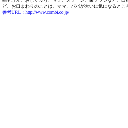
哺乳びん、おしゃぶり、マグ、スプーン、歯ブラシなど、口
ど、お口まわりのことは、ママ、パパが大いに気になるとこ
参考URL：http://www.combi.co.jp/